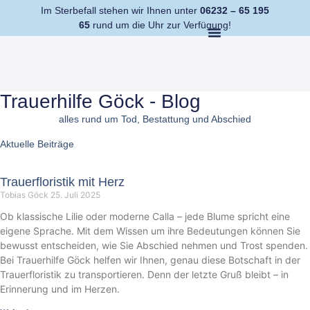
Im Sterbefall stehen wir Ihnen unter
06232 – 65 195
65
rund um die Uhr zur Verfügung!
Trauerhilfe Göck - Blog
alles rund um Tod, Bestattung und Abschied
Aktuelle Beiträge
Trauerfloristik mit Herz
Tobias Göck
25. Juli 2025
Ob klassische Lilie oder moderne Calla – jede Blume spricht eine
eigene Sprache. Mit dem Wissen um ihre Bedeutungen können Sie
bewusst entscheiden, wie Sie Abschied nehmen und Trost spenden.
Bei Trauerhilfe Göck helfen wir Ihnen, genau diese Botschaft in der
Trauerfloristik zu transportieren. Denn der letzte Gruß bleibt – in
Erinnerung und im Herzen.