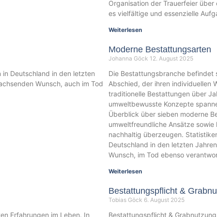
Organisation der Trauerfeier über 
es vielfältige und essenzielle Auf
Weiterlesen
Moderne Bestattungsarten
Johanna Göck
12. August 2025
 in Deutschland in den letzten
Die Bestattungsbranche befindet
 wachsenden Wunsch, auch im Tod
Abschied, der ihren individuelle
traditionelle Bestattungen über J
umweltbewusste Konzepte spannend
Überblick über sieben moderne Bes
umweltfreundliche Ansätze sowie k
nachhaltig überzeugen. Statistike
Deutschland in den letzten Jahren
Wunsch, im Tod ebenso verantwort
Weiterlesen
Bestattungspflicht & Grabn
Tobias Göck
6. August 2025
ten Erfahrungen im Leben. In
Bestattungspflicht & Grabnutzungsr