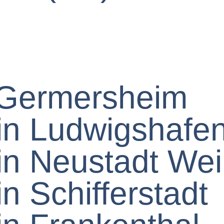
 Germersheim
in Ludwigshafe
in Neustadt Wei
n Schifferstadt