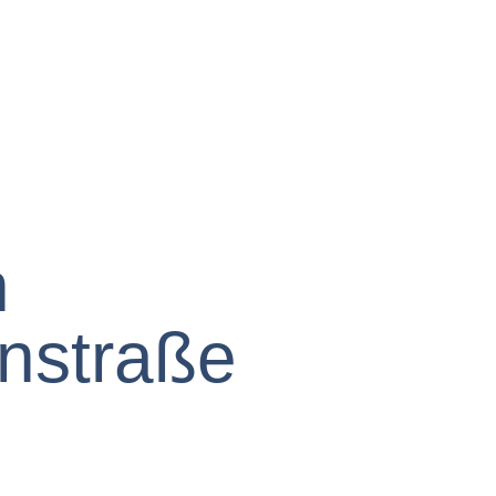
n
nstraße