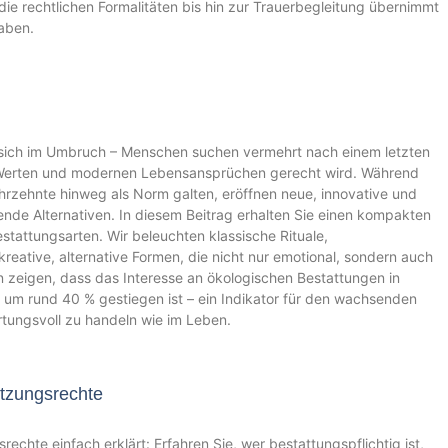
die rechtlichen Formalitäten bis hin zur Trauerbegleitung übernimmt
gaben.
 sich im Umbruch – Menschen suchen vermehrt nach einem letzten
n Werten und modernen Lebensansprüchen gerecht wird. Während
ahrzehnte hinweg als Norm galten, eröffnen neue, innovative und
e Alternativen. In diesem Beitrag erhalten Sie einen kompakten
tattungsarten. Wir beleuchten klassische Rituale,
reative, alternative Formen, die nicht nur emotional, sondern auch
n zeigen, dass das Interesse an ökologischen Bestattungen in
 um rund 40 % gestiegen ist – ein Indikator für den wachsenden
ungsvoll zu handeln wie im Leben.
utzungsrechte
echte einfach erklärt: Erfahren Sie, wer bestattungspflichtig ist,