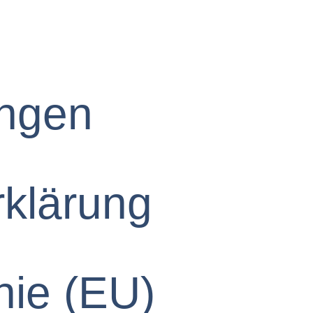
ungen
rklärung
nie (EU)