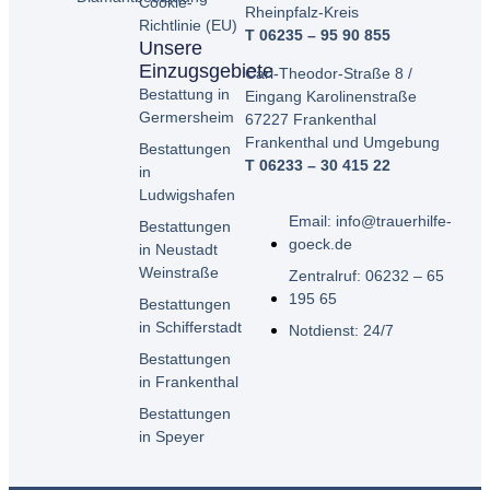
Cookie-
Rheinpfalz-Kreis
Richtlinie (EU)
T 06235 – 95 90 855
Unsere
Einzugsgebiete
Carl-Theodor-Straße 8 /
Bestattung in
Eingang Karolinenstraße
Germersheim
67227 Frankenthal
Frankenthal und Umgebung
Bestattungen
T 06233 – 30 415 22
in
Ludwigshafen
Email: info@trauerhilfe-
Bestattungen
goeck.de
in Neustadt
Weinstraße
Zentralruf: 06232 – 65
195 65
Bestattungen
in Schifferstadt
Notdienst: 24/7
Bestattungen
in Frankenthal
Bestattungen
in Speyer