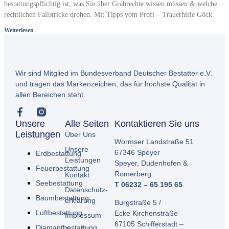
bestattungspflichtig ist, was Sie über Grabrechte wissen müssen & welche
rechtlichen Fallstricke drohen. Mit Tipps vom Profi – Trauerhilfe Göck.
Weiterlesen
Wir sind Mitglied im Bundesverband Deutscher Bestatter e.V.
und tragen das Markenzeichen, das für höchste Qualität in
allen Bereichen steht.
Unsere
Alle Seiten
Kontaktieren Sie uns
Leistungen
Über Uns
Wormser Landstraße 51
Unsere
67346 Speyer
Erdbestattung
Leistungen
Speyer,
Dudenhofen &
Feuerbestattung
Römerberg
Kontakt
Seebestattung
T 06232 – 65 195 65
Datenschutz­
Baumbestattung
erklärung
Burgstraße 5 /
Luftbestattung
Ecke
Kirchenstraße
Impressum
67105 Schifferstadt –
Diamantbestattung