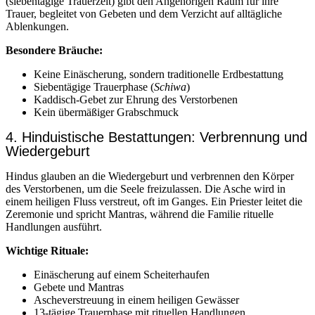
(siebentägige Trauerzeit) gibt den Angehörigen Raum für ihre
Trauer, begleitet von Gebeten und dem Verzicht auf alltägliche
Ablenkungen.
Besondere Bräuche:
Keine Einäscherung, sondern traditionelle Erdbestattung
Siebentägige Trauerphase (
Schiwa
)
Kaddisch-Gebet zur Ehrung des Verstorbenen
Kein übermäßiger Grabschmuck
4. Hinduistische Bestattungen: Verbrennung und
Wiedergeburt
Hindus glauben an die Wiedergeburt und verbrennen den Körper
des Verstorbenen, um die Seele freizulassen. Die Asche wird in
einem heiligen Fluss verstreut, oft im Ganges. Ein Priester leitet die
Zeremonie und spricht Mantras, während die Familie rituelle
Handlungen ausführt.
Wichtige Rituale:
Einäscherung auf einem Scheiterhaufen
Gebete und Mantras
Ascheverstreuung in einem heiligen Gewässer
13-tägige Trauerphase mit rituellen Handlungen