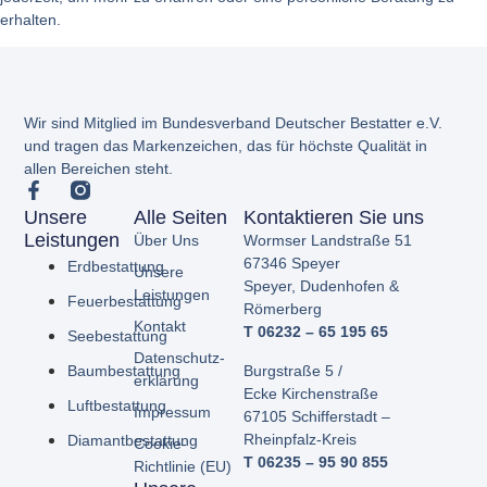
erhalten.
Wir sind Mitglied im Bundesverband Deutscher Bestatter e.V.
und tragen das Markenzeichen, das für höchste Qualität in
allen Bereichen steht.
Unsere
Alle Seiten
Kontaktieren Sie uns
Leistungen
Über Uns
Wormser Landstraße 51
67346 Speyer
Erdbestattung
Unsere
Speyer,
Dudenhofen &
Leistungen
Feuerbestattung
Römerberg
Kontakt
T 06232 – 65 195 65
Seebestattung
Datenschutz­
Burgstraße 5 /
Baumbestattung
erklärung
Ecke
Kirchenstraße
Luftbestattung
Impressum
67105 Schifferstadt –
Rheinpfalz-Kreis
Diamantbestattung
Cookie-
T 06235 – 95 90 855
Richtlinie (EU)