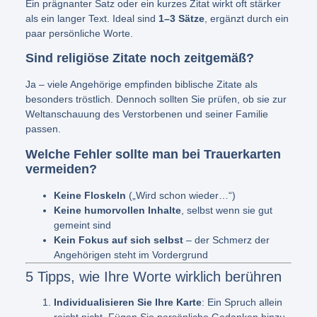
Ein prägnanter Satz oder ein kurzes Zitat wirkt oft stärker
als ein langer Text. Ideal sind
1–3 Sätze
, ergänzt durch ein
paar persönliche Worte.
Sind religiöse Zitate noch zeitgemäß?
Ja – viele Angehörige empfinden biblische Zitate als
besonders tröstlich. Dennoch sollten Sie prüfen, ob sie zur
Weltanschauung des Verstorbenen und seiner Familie
passen.
Welche Fehler sollte man bei Trauerkarten
vermeiden?
Keine Floskeln
(„Wird schon wieder…“)
Keine humorvollen Inhalte
, selbst wenn sie gut
gemeint sind
Kein Fokus auf sich selbst
– der Schmerz der
Angehörigen steht im Vordergrund
5 Tipps, wie Ihre Worte wirklich berühren
Individualisieren Sie Ihre Karte
: Ein Spruch allein
reicht nicht. Fügen Sie persönliche Gedanken hinzu.