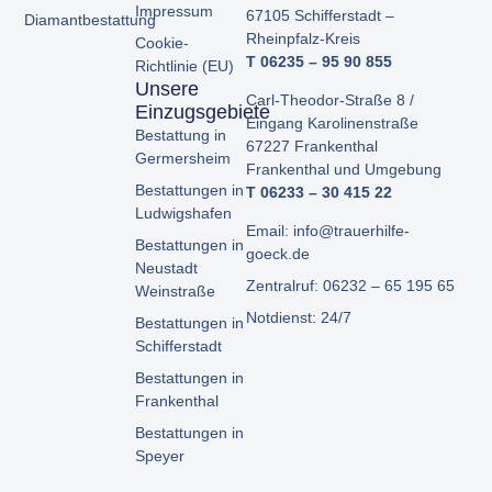
Impressum
67105 Schifferstadt –
Diamantbestattung
Rheinpfalz-Kreis
Cookie-
T 06235 – 95 90 855
Richtlinie (EU)
Unsere
Carl-Theodor-Straße 8 /
Einzugsgebiete
Eingang Karolinenstraße
Bestattung in
67227 Frankenthal
Germersheim
Frankenthal und Umgebung
Bestattungen in
T 06233 – 30 415 22
Ludwigshafen
Email: info@trauerhilfe-
Bestattungen in
goeck.de
Neustadt
Zentralruf: 06232 – 65 195 65
Weinstraße
Notdienst: 24/7
Bestattungen in
Schifferstadt
Bestattungen in
Frankenthal
Bestattungen in
Speyer