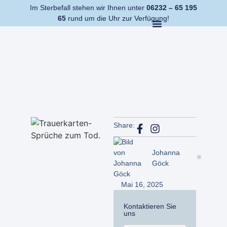
Im Sterbefall stehen wir Ihnen unter
06232 – 65 195
65
rund um die Uhr zur Verfügung!
Share:
Johanna
Göck
Mai 16, 2025
Kontaktieren Sie
uns