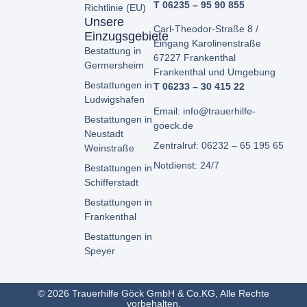
T 06235 – 95 90 855
Richtlinie (EU)
Unsere
Carl-Theodor-Straße 8 /
Einzugsgebiete
Eingang Karolinenstraße
Bestattung in
67227 Frankenthal
Germersheim
Frankenthal und Umgebung
Bestattungen in
T 06233 – 30 415 22
Ludwigshafen
Email: info@trauerhilfe-
Bestattungen in
goeck.de
Neustadt
Zentralruf: 06232 – 65 195 65
Weinstraße
Notdienst: 24/7
Bestattungen in
Schifferstadt
Bestattungen in
Frankenthal
Bestattungen in
Speyer
© 2026 Trauerhilfe Göck GmbH & Co.KG, Alle Rechte
vorbehalten.